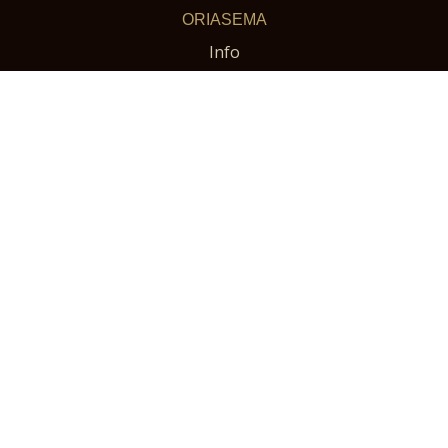
ORIASEMA
Info
Siitosoriit 2026
Orivaraus 2026
Osta varausmaksu
Hinnasto
Ajankohtaista
VERKKOKAUPPA
Hevoskimpat
Oriasema varausmaksut