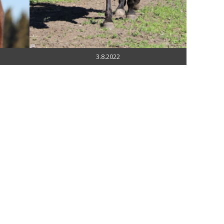
3.8.2022
PALVELUT
ORIASEMA
Valmennus
Info
Kuntoutus
Siitosoriit 2026
Varsan opetus
Orivaraus 2026
Täysihoito
Osta varausmaks