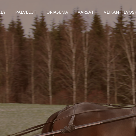
ELY
PALVELUT
ORIASEMA
VARSAT
VEIKAN HEVO