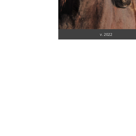
v. 2022
ESITTELY
Henkilöt
Hevoset