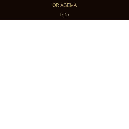
ORIASEMA
Info
Siitosoriit 2026
Orivaraus 2026
Osta varausmaksu
Hinnasto
Ajankohtaista
VERKKOKAUPPA
Hevoskimpat
Oriasema varausmaksut